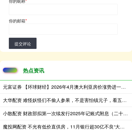
你的昵称
*
你的邮箱
*
提交评论
热点资讯
元富证券 【环球财经】2026年4月澳大利亚房价涨势进一步放缓
大华配资 难怪妖怪们不偷人参果，不是害怕镇元子，看五庄观土地爷怎么说的
小散配资 财政部拟第一次续发行2025年记账式附息（二十三期）国债 竞争性招标面值总额970亿元
魔投网配资 不光有低价直供房，11月银行超30亿不良“大甩卖”