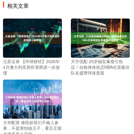
相关文章
元富证券 【环球财经】2026年
天宇优配 25岁锡安暴瘦引热
4月澳大利亚房价涨势进一步放
议！自称身体状态NBA生涯最佳
缓
队友盛赞球迷质疑
大华配资 难怪妖怪们不偷人参
果，不是害怕镇元子，看五庄观
土地爷怎么说的