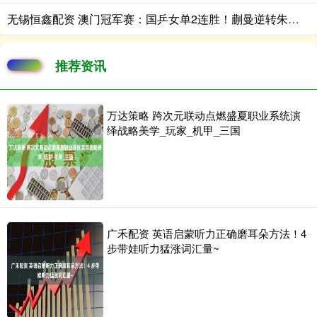
无锡恒鑫配资 澳门冠军赛：国乒女单2连胜！蒯曼逆转朱芊曦，晋级约战伊藤美诚
推荐资讯
万达策略 跨次元联动点燃盛夏职业系统演
绎战略美学_玩家_机甲_三国
广禾配资 英语启蒙听力正确磨耳朵方法！4
步带娃听力猛涨词汇量~