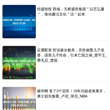
恒盛智投 西城：天桥盛世集团＂以艺弘廉
＂，推动廉洁文化＂活＂起来
证通配资 听说秦女貌美，弃疾偷娶儿子老
婆，谋害儿子性命，引来亡国之祸_楚平王_
费无忌_楚国
横华网 拿了3个冠军！10年功勋老将离开，
勇士损失惨重_卢尼_球员_NBA