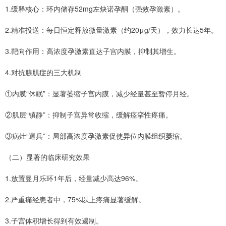
1.缓释核心：环内储存52mg左炔诺孕酮（强效孕激素）。
2.精准投送：每日恒定释放微量激素（约20μg/天），效力长达5年。
3.靶向作用：高浓度孕激素直达子宫内膜，抑制其增生。
4.对抗腺肌症的三大机制
①内膜“休眠”：显著萎缩子宫内膜，减少经量甚至暂停月经。
②肌层“镇静”：抑制子宫异常收缩，缓解痉挛性疼痛。
③病灶“退兵”：局部高浓度孕激素促使异位内膜组织萎缩。
（二）显著的临床研究效果
1.放置曼月乐环1年后，经量减少高达96%。
2.严重痛经患者中，75%以上疼痛显著缓解。
3.子宫体积增长得到有效遏制。