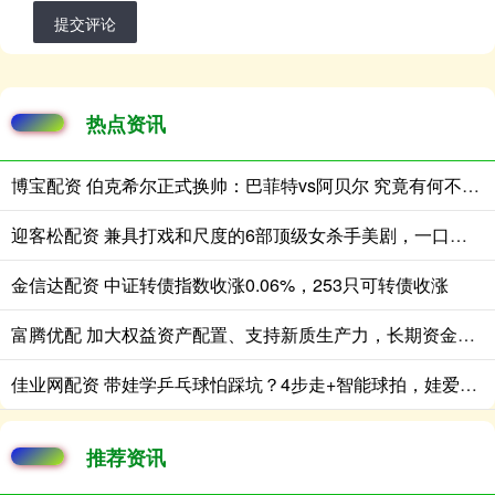
提交评论
热点资讯
博宝配资 伯克希尔正式换帅：巴菲特vs阿贝尔 究竟有何不同？
迎客松配资 兼具打戏和尺度的6部顶级女杀手美剧，一口气看完真过瘾
金信达配资 中证转债指数收涨0.06%，253只可转债收涨
富腾优配 加大权益资产配置、支持新质生产力，长期资金配置结构在变化
佳业网配资 带娃学乒乓球怕踩坑？4步走+智能球拍，娃爱学还省心
推荐资讯