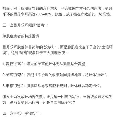
然而，对于腺肌症导致的宫腔增大、子宫收缩异常强烈的患者，曼月
乐环的脱落率可高达20%-40%。脱落，成了挡在疗效前的一堵高墙。
三、当曼月乐环频频“逃离”：
腺肌症患者的特殊困境
曼月乐环脱落并非简单的“没放好”，而是腺肌症改变了子宫的“土壤环
境”。这种“逃离”现象源于三大病理改变：
1.宫腔“扩容”：增大的子宫使环体无法紧密贴合宫壁。
2.子宫“躁动”：强烈且不协调的收缩如同持续地震，将环体“推出”。
3.形态“变形”：腺肌症常导致宫腔不规则，环体难以稳定卡位。
张女士两次放环均告失败，正是这一困境的写照。当传统放置方式失
效，是放弃曼月乐疗法，还是冒险切除子宫？
四、宫腔镜巧手“锚定”：