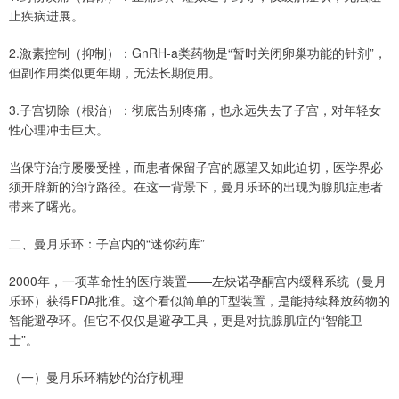
止疾病进展。
2.激素控制（抑制）：GnRH-a类药物是“暂时关闭卵巢功能的针剂”，
但副作用类似更年期，无法长期使用。
3.子宫切除（根治）：彻底告别疼痛，也永远失去了子宫，对年轻女
性心理冲击巨大。
当保守治疗屡屡受挫，而患者保留子宫的愿望又如此迫切，医学界必
须开辟新的治疗路径。在这一背景下，曼月乐环的出现为腺肌症患者
带来了曙光。
二、曼月乐环：子宫内的“迷你药库”
2000年，一项革命性的医疗装置——左炔诺孕酮宫内缓释系统（曼月
乐环）获得FDA批准。这个看似简单的T型装置，是能持续释放药物的
智能避孕环。但它不仅仅是避孕工具，更是对抗腺肌症的“智能卫
士”。
（一）曼月乐环精妙的治疗机理