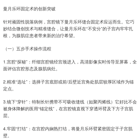
曼月乐环固定术的创新突破
针对顽固性脱落病例，宫腔镜下曼月乐环缝合固定术应运而生。它巧
妙结合微创技术与精准缝合，让曼月乐环在“不安分”的子宫内牢牢扎
根，为腺肌症患者带来新的治疗希望。
（一）五步手术操作流程
1.宫腔“探秘”：纤细宫腔镜经宫颈进入，高清影像实时传导至屏幕，全
面评估宫腔形态及腺肌病灶。
2.精准“选址”：选择子宫底部或前/后壁近宫角处肌层较厚区域作为锚
定点。
3.镜下“穿针”：特制长针携带不可吸收缝线（如聚丙烯线）它好比不会
被身体降解的医用“锚定线”，在宫腔镜直视下穿透环臂及下方子宫肌
层。
4.牢固“打结”：在宫腔内娴熟打结，将曼月乐环臂紧密固定于子宫肌
壁。