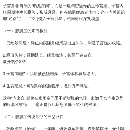
子宫并非简单的“胎儿房间”，而是一座精密运作的生命宫殿。子宫内
膜周期性生长脱落，形成月经。但在腺肌症患者体内，这些内膜组织
却“迷路”了——它们侵入子宫肌层，如同树根深扎墙壁。
（一）腺肌症的疼痛根源
1.刀绞般痛经：异位内膜随月经周期出血肿胀，刺激子宫强力收缩。
2.经血失控：经期延长、经量如注，甚至导致贫血。
展开剩余88%
3.子宫“膨胀”：肌层被侵蚀增厚，子宫体积异常增大。
4.生育隐忧：可能影响胚胎着床，增加流产风险。
这种“内出血”就像在密闭空间里不断膨胀的气球，刺激子宫产生剧烈
的痉挛性收缩——这正是腺肌症患者痛不欲生的根源。
（二）腺肌症传统治疗的三岔路口
1.药物镇痛（治标）：止痛药、短效避孕药等，仅缓解症状，无法阻