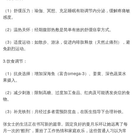
（1）舒缓压力：瑜伽、冥想、充足睡眠有助调节内分泌，缓解疼痛敏
感度。
（2）温热关怀：经期腹部热敷是简单有效的舒缓痉挛方式。
（3）适度运动：如散步、游泳，促进内啡肽释放（天然止痛剂），避
免剧烈运动。
3.饮食调节：
（1）抗炎选择：增加深海鱼（富含omega-3）、姜黄、深色蔬菜水
果摄入。
（2）减少刺激：限制高糖、过度加工食品、红肉及可能诱发炎症的食
物。
（3）补充铁剂：月经过多者需预防贫血，在医生指导下合理补铁。
张女士的生活正在书写新的篇章。固定良好的曼月乐环让她远离了每
月一次的“酷刑”，重拾了工作热情和家庭欢乐，这些普通人习以为常