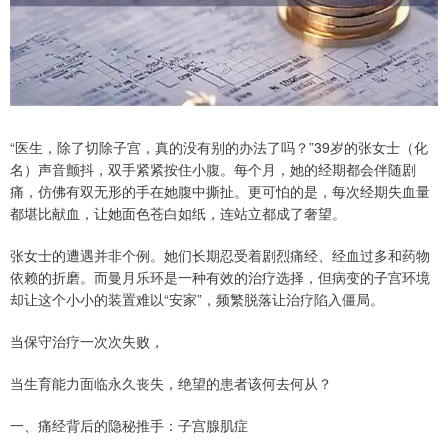
“医生，除了切除子宫，真的没有别的办法了吗？”39岁的张女士（化
名）声音颤抖，双手紧紧按住小腹。每个月，她的经期都会伴随剧
痛，仿佛有双无形的手在她腹中撕扯。更可怕的是，每次经期失血量
都堪比献血，让她面色苍白如纸，连站立都成了奢望。
张女士的遭遇并非个例。她们长期忍受着剧烈痛经、经血过多和药物
依赖的折磨。而曼月乐环是一种有效的治疗选择，但病变的子宫环境
却让这个小小的装置难以“安家”，频繁脱落让治疗陷入僵局。
当保守治疗一次次失败，
当生育能力面临永久丧失，绝望的患者该何去何从？
一、痛经背后的隐秘推手：子宫腺肌症