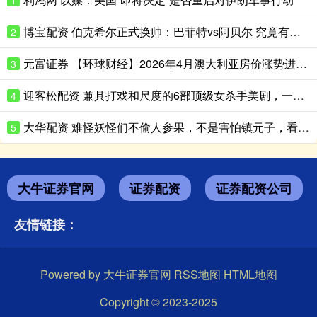
1
博宝配资 伯克希尔正式换帅：巴菲特vs阿贝尔 究竟有何不同？
2
元富证券 【环球财经】2026年4月澳大利亚房价涨势进一步放缓
3
迎客松配资 兼具打戏和尺度的6部顶级女杀手美剧，一口气看完真过瘾
4
大华配资 难怪妖怪们不偷人参果，不是害怕镇元子，看五庄观土地爷怎么说的
5
大牛证券官网
证券配资
证券配资公司
友情链接：
Powered by
大牛证券官网
RSS地图
HTML地图
Copyright
© 2023-2025