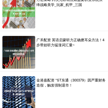
绎战略美学_玩家_机甲_三国
广禾配资 英语启蒙听力正确磨耳朵方法！4
步带娃听力猛涨词汇量~
金港嘉配资 *ST东通（300379）因严重财务
造假，触发强制退市！