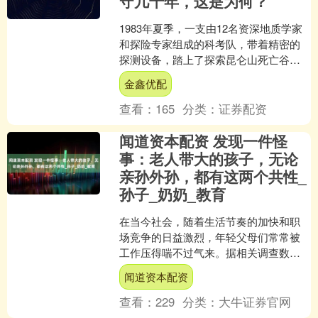
守几十年，这是为何？
1983年夏季，一支由12名资深地质学家
和探险专家组成的科考队，带着精密的
探测设备，踏上了探索昆仑山死亡谷的
征程。这个被称为万山之祖的昆仑山
金鑫优配
脉，自古以来就笼罩着....
查看：
165
分类：
证券配资
闻道资本配资 发现一件怪
事：老人带大的孩子，无论
亲孙外孙，都有这两个共性_
孙子_奶奶_教育
在当今社会，随着生活节奏的加快和职
场竞争的日益激烈，年轻父母们常常被
工作压得喘不过气来。据相关调查数据
显示，超过 60% 的双职工家庭选择让老
闻道资本配资
人帮忙照顾孩子，祖....
查看：
229
分类：
大牛证券官网