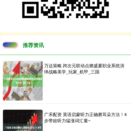
推荐资讯
万达策略 跨次元联动点燃盛夏职业系统演
绎战略美学_玩家_机甲_三国
广禾配资 英语启蒙听力正确磨耳朵方法！4
步带娃听力猛涨词汇量~