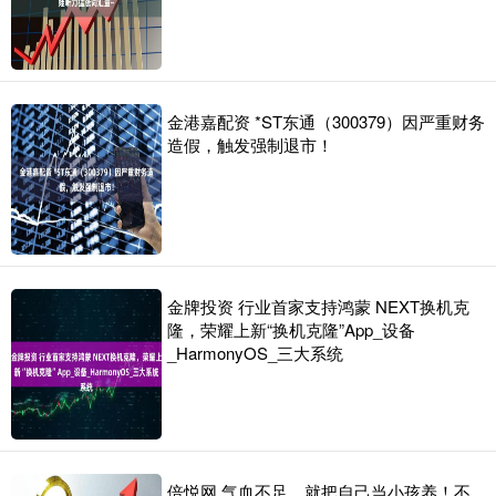
金港嘉配资 *ST东通（300379）因严重财务
造假，触发强制退市！
金牌投资 行业首家支持鸿蒙 NEXT换机克
隆，荣耀上新“换机克隆”App_设备
_HarmonyOS_三大系统
倍悦网 气血不足，就把自己当小孩养！不