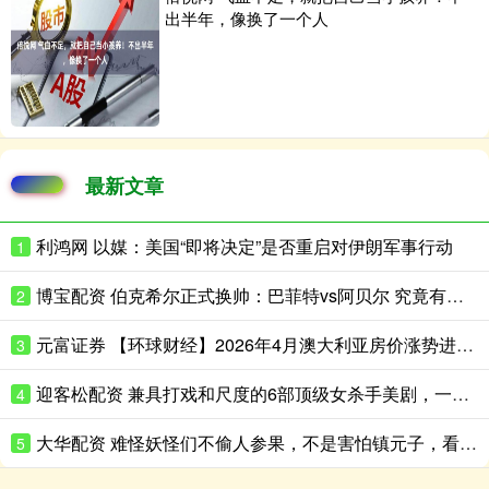
出半年，像换了一个人
最新文章
利鸿网 以媒：美国“即将决定”是否重启对伊朗军事行动
1
博宝配资 伯克希尔正式换帅：巴菲特vs阿贝尔 究竟有何不同？
2
元富证券 【环球财经】2026年4月澳大利亚房价涨势进一步放缓
3
迎客松配资 兼具打戏和尺度的6部顶级女杀手美剧，一口气看完真过瘾
4
大华配资 难怪妖怪们不偷人参果，不是害怕镇元子，看五庄观土地爷怎么说的
5